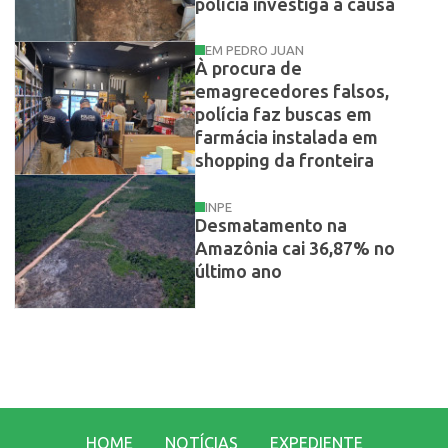
polícia investiga a causa
EM PEDRO JUAN
À procura de
emagrecedores falsos,
polícia faz buscas em
farmácia instalada em
shopping da fronteira
INPE
Desmatamento na
Amazônia cai 36,87% no
último ano
HOME
NOTÍCIAS
EXPEDIENTE