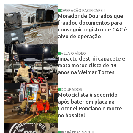
OPERAÇÃO PACIFICARE II
Morador de Dourados que
fraudou documentos para
conseguir registro de CAC é
alvo de operação
VEJA O VÍDEO
Impacto destrói capacete e
mata motociclista de 19
anos na Weimar Torres
DOURADOS
Motociclista é socorrido
após bater em placa na
Coronel Ponciano e morre
no hospital
EM FÁTIMA DO SUL