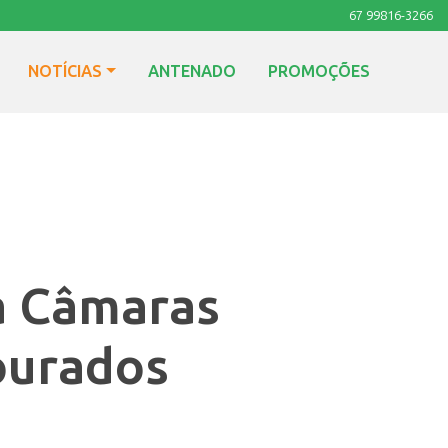
67 99816-3266
NOTÍCIAS
ANTENADO
PROMOÇÕES
a Câmaras
ourados