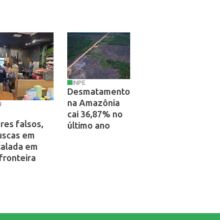
INPE
Desmatamento
na Amazônia
N
e
cai 36,87% no
es falsos,
último ano
buscas em
talada em
fronteira