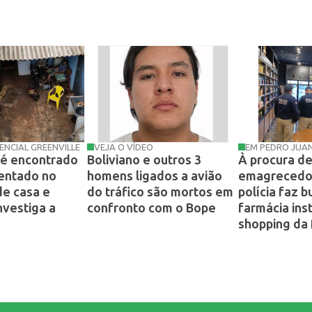
ENCIAL GREENVILLE
VEJA O VÍDEO
EM PEDRO JUA
é encontrado
Boliviano e outros 3
À procura d
entado no
homens ligados a avião
emagrecedor
de casa e
do tráfico são mortos em
polícia faz 
investiga a
confronto com o Bope
farmácia ins
shopping da 