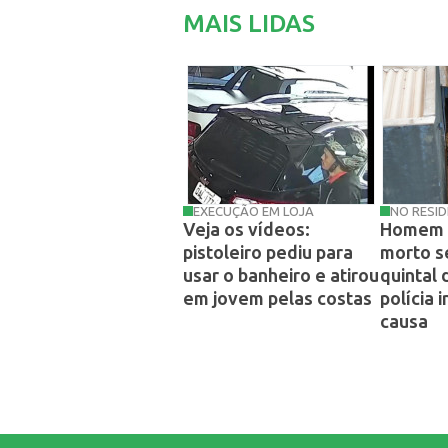
MAIS LIDAS
EXECUÇÃO EM LOJA
NO RESID
Veja os vídeos:
Homem 
pistoleiro pediu para
morto s
usar o banheiro e atirou
quintal 
em jovem pelas costas
polícia 
causa