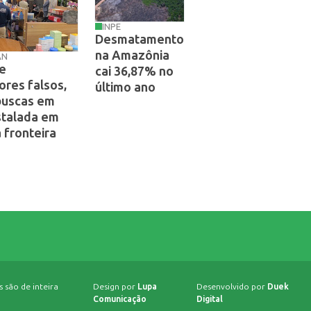
INPE
Desmatamento
na Amazônia
AN
e
cai 36,87% no
res falsos,
último ano
 buscas em
stalada em
 fronteira
 são de inteira
Design por
Lupa
Desenvolvido por
Duek
Comunicação
Digital