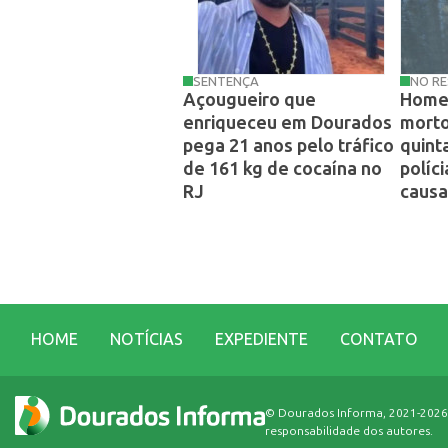
SENTENÇA
NO RE
Açougueiro que
Home
enriqueceu em Dourados
morto
pega 21 anos pelo tráfico
quint
de 161 kg de cocaína no
políci
RJ
causa
HOME
NOTÍCIAS
EXPEDIENTE
CONTATO
© Dourados Informa, 2021-2026. T
responsabilidade dos autores.