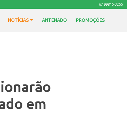
67 99816-3266
NOTÍCIAS
ANTENADO
PROMOÇÕES
cionarão
gado em