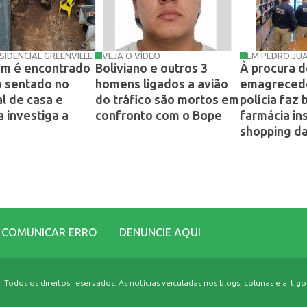
SIDENCIAL GREENVILLE
VEJA O VÍDEO
EM PEDRO JU
m é encontrado
Boliviano e outros 3
À procura d
 sentado no
homens ligados a avião
emagrecedo
al de casa e
do tráfico são mortos em
polícia faz
a investiga a
confronto com o Bope
farmácia in
shopping da
COMUNICAR ERRO
DENUNCIE AQUI
odos os direitos reservados. As notícias veiculadas nos blogs, colunas e artigos