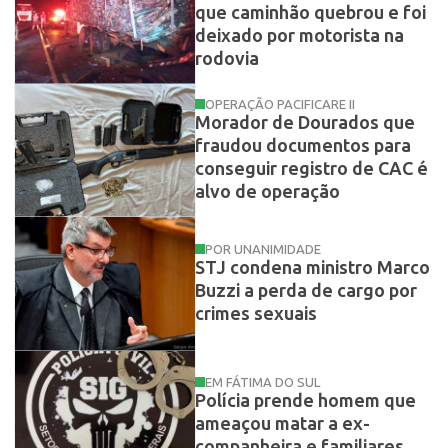
que caminhão quebrou e foi
deixado por motorista na
rodovia
OPERAÇÃO PACIFICARE II
Morador de Dourados que
fraudou documentos para
conseguir registro de CAC é
alvo de operação
POR UNANIMIDADE
STJ condena ministro Marco
Buzzi a perda de cargo por
crimes sexuais
EM FÁTIMA DO SUL
Polícia prende homem que
ameaçou matar a ex-
companheira e familiares