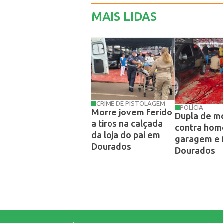
MAIS LIDAS
CRIME DE PISTOLAGEM
POLÍCIA
Morre jovem ferido
Dupla de mo
a tiros na calçada
contra ho
da loja do pai em
garagem e
Dourados
Dourados