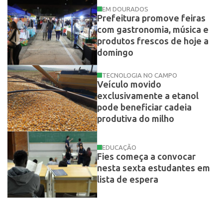
EM DOURADOS
Prefeitura promove feiras
com gastronomia, música e
produtos frescos de hoje a
domingo
TECNOLOGIA NO CAMPO
Veículo movido
exclusivamente a etanol
pode beneficiar cadeia
produtiva do milho
EDUCAÇÃO
Fies começa a convocar
nesta sexta estudantes em
lista de espera