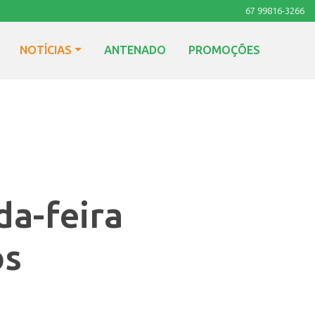
67 99816-3266
NOTÍCIAS
ANTENADO
PROMOÇÕES
da-feira
os