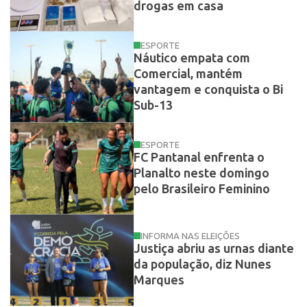
drogas em casa
ESPORTE
Náutico empata com
Comercial, mantém
vantagem e conquista o Bi
Sub-13
ESPORTE
FC Pantanal enfrenta o
Planalto neste domingo
pelo Brasileiro Feminino
INFORMA NAS ELEIÇÕES
Justiça abriu as urnas diante
da população, diz Nunes
Marques