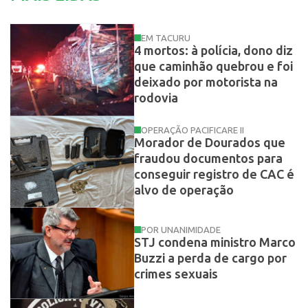
EM TACURU
4 mortos: à polícia, dono diz
que caminhão quebrou e foi
deixado por motorista na
rodovia
OPERAÇÃO PACIFICARE II
Morador de Dourados que
fraudou documentos para
conseguir registro de CAC é
alvo de operação
POR UNANIMIDADE
STJ condena ministro Marco
Buzzi a perda de cargo por
crimes sexuais