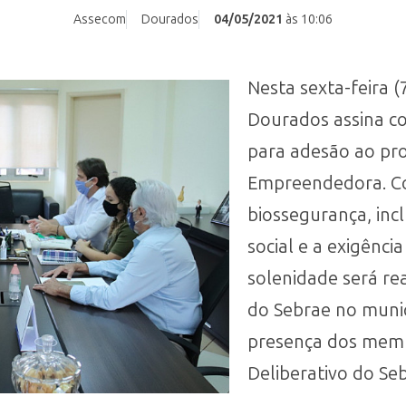
Assecom
Dourados
04/05/2021
às 10:06
Nesta sexta-feira (
Dourados assina c
para adesão ao pr
Empreendedora. C
biossegurança, inc
social e a exigênci
solenidade será re
do Sebrae no munic
presença dos mem
Deliberativo do Se