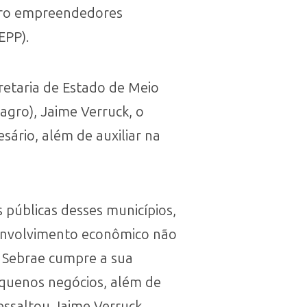
icro empreendedores
EPP).
retaria de Estado de Meio
gro), Jaime Verruck, o
ário, além de auxiliar na
 públicas desses municípios,
senvolvimento econômico não
o Sebrae cumpre a sua
quenos negócios, além de
ssaltou Jaime Verruck.