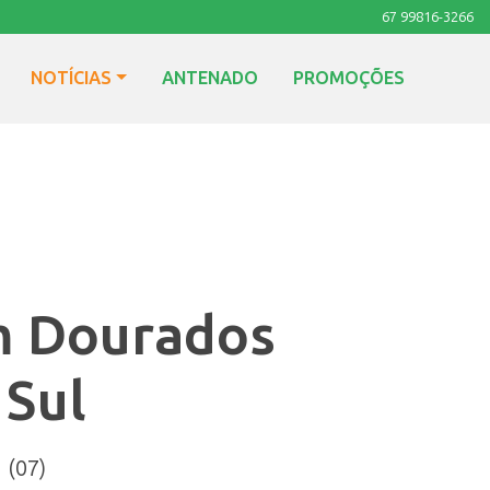
67 99816-3266
NOTÍCIAS
ANTENADO
PROMOÇÕES
m Dourados
 Sul
 (07)