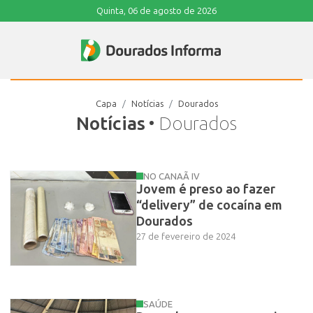
Quinta, 06 de agosto de 2026
Capa
Notícias
Dourados
Notícias
• Dourados
NO CANAÃ IV
Jovem é preso ao fazer
“delivery” de cocaína em
Dourados
27 de fevereiro de 2024
SAÚDE