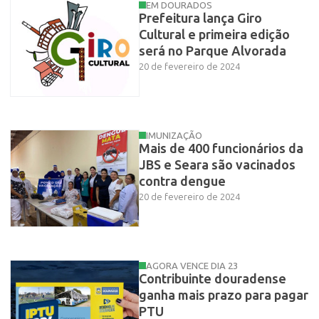
EM DOURADOS
Prefeitura lança Giro
Cultural e primeira edição
será no Parque Alvorada
20 de fevereiro de 2024
IMUNIZAÇÃO
Mais de 400 funcionários da
JBS e Seara são vacinados
contra dengue
20 de fevereiro de 2024
AGORA VENCE DIA 23
Contribuinte douradense
ganha mais prazo para pagar
PTU