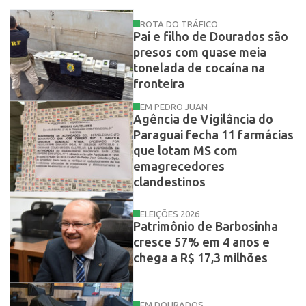
ROTA DO TRÁFICO
Pai e filho de Dourados são
presos com quase meia
tonelada de cocaína na
fronteira
EM PEDRO JUAN
Agência de Vigilância do
Paraguai fecha 11 farmácias
que lotam MS com
emagrecedores
clandestinos
ELEIÇÕES 2026
Patrimônio de Barbosinha
cresce 57% em 4 anos e
chega a R$ 17,3 milhões
EM DOURADOS