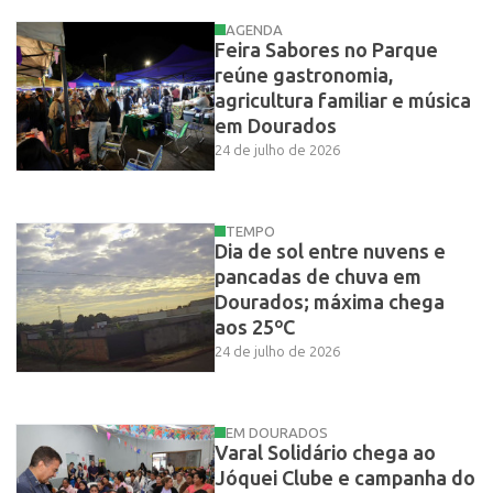
AGENDA
Feira Sabores no Parque
reúne gastronomia,
agricultura familiar e música
em Dourados
24 de julho de 2026
TEMPO
Dia de sol entre nuvens e
pancadas de chuva em
Dourados; máxima chega
aos 25ºC
24 de julho de 2026
EM DOURADOS
Varal Solidário chega ao
Jóquei Clube e campanha do