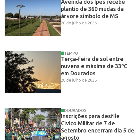
Avenida dos Ipês recebe
plantio de 360 mudas da
árvore símbolo de MS
28 de julho de 2026
TEMPO
Terça-feira de sol entre
nuvens e máxima de 33ºC
em Dourados
28 de julho de 2026
DOURADOS
Inscrições para desfile
Cívico Militar de 7 de
Setembro encerram dia 5 de
agosto