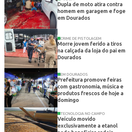
Dupla de moto atira contra
homem em garagem e foge
em Dourados
CRIME DE PISTOLAGEM
Morre jovem ferido a tiros
na calçada da loja do pai em
Dourados
EM DOURADOS
Prefeitura promove feiras
com gastronomia, música e
produtos frescos de hoje a
domingo
TECNOLOGIA NO CAMPO
Veículo movido
exclusivamente a etanol