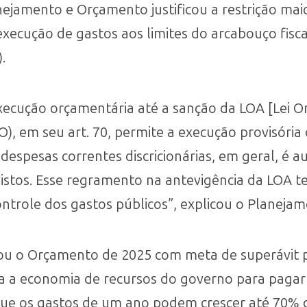
nejamento e Orçamento justificou a restrição ma
execução de gastos aos limites do arcabouço fisc
.
xecução orçamentária até a sanção da LOA [Lei Or
O), em seu art. 70, permite a execução provisóri
despesas correntes discricionárias, em geral, é a
vistos. Esse regramento na antevigência da LOA t
ntrole dos gastos públicos”, explicou o Planejam
u o Orçamento de 2025 com meta de superávit pr
a a economia de recursos do governo para pagar o
que os gastos de um ano podem crescer até 70% d