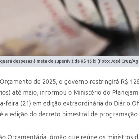
uará despesas à meta de superávit de R$ 15 bi (Foto: José Cruz/Agê
Orçamento de 2025, o governo restringirá R$ 128
órios) até maio, informou o Ministério do Plane
a-feira (21) em edição extraordinária do Diário O
até a edição do decreto bimestral de programação
ão Orçamentária, órgão que reúne os ministros 