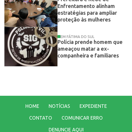
Enfrentamento alinham
estratégias para ampliar
proteção às mulheres
EM FÁTIMA DO SUL
Polícia prende homem que
ameaçou matar a ex-
companheira e familiares
HOME
NOTÍCIAS
EXPEDIENTE
CONTATO
COMUNICAR ERRO
DENUNCIE AQUI