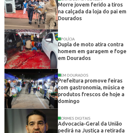
Morre jovem ferido a tiros
na calçada da loja do pai em
Dourados
POLÍCIA
Dupla de moto atira contra
homem em garagem e foge
em Dourados
EM DOURADOS
Prefeitura promove feiras
com gastronomia, música e
produtos frescos de hoje a
domingo
CRIMES DIGITAIS
Advocacia-Geral da União
pedirá na Justiça a retirada