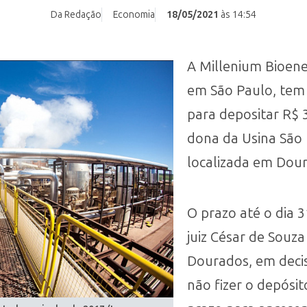
Da Redação
Economia
18/05/2021
às 14:54
A Millenium Bioene
em São Paulo, te
para depositar R$ 
dona da Usina São 
localizada em Dou
O prazo até o dia 3
juiz César de Souza
Dourados, em deci
não fizer o depós