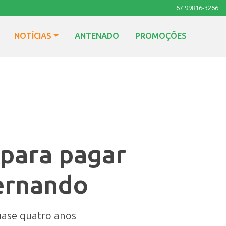
67 99816-3266
NOTÍCIAS
ANTENADO
PROMOÇÕES
 para pagar
Fernando
uase quatro anos