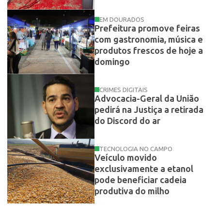
EM DOURADOS
Prefeitura promove feiras
com gastronomia, música e
produtos frescos de hoje a
domingo
CRIMES DIGITAIS
Advocacia-Geral da União
pedirá na Justiça a retirada
do Discord do ar
TECNOLOGIA NO CAMPO
Veículo movido
exclusivamente a etanol
pode beneficiar cadeia
produtiva do milho