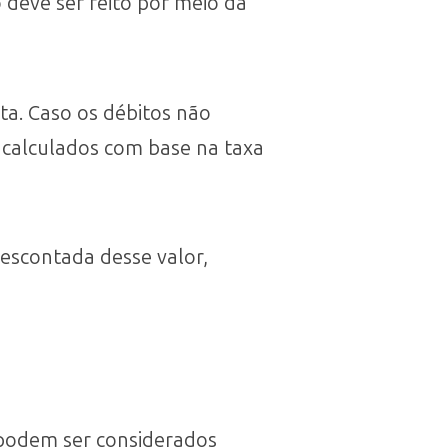
deve ser feito por meio da
a. Caso os débitos não
, calculados com base na taxa
descontada desse valor,
 podem ser considerados