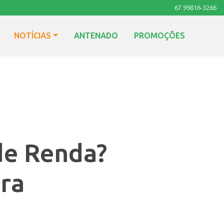
67 99816-3266
NOTÍCIAS
ANTENADO
PROMOÇÕES
de Renda?
ora