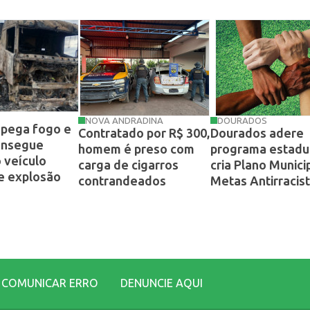
NOVA ANDRADINA
DOURADOS
 pega fogo e
Contratado por R$ 300,
Dourados adere
onsegue
homem é preso com
programa estadu
o veículo
carga de cigarros
cria Plano Munici
e explosão
contrandeados
Metas Antirracis
COMUNICAR ERRO
DENUNCIE AQUI