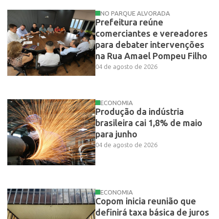
NO PARQUE ALVORADA
Prefeitura reúne
comerciantes e vereadores
para debater intervenções
na Rua Amael Pompeu Filho
04 de agosto de 2026
ECONOMIA
Produção da indústria
brasileira cai 1,8% de maio
para junho
04 de agosto de 2026
ECONOMIA
Copom inicia reunião que
definirá taxa básica de juros