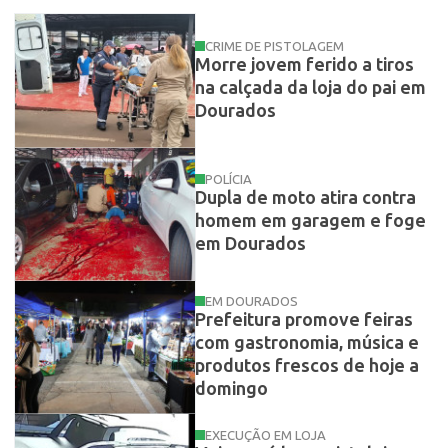
CRIME DE PISTOLAGEM
Morre jovem ferido a tiros
na calçada da loja do pai em
Dourados
POLÍCIA
Dupla de moto atira contra
homem em garagem e foge
em Dourados
EM DOURADOS
Prefeitura promove feiras
com gastronomia, música e
produtos frescos de hoje a
domingo
EXECUÇÃO EM LOJA