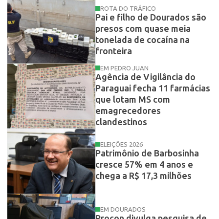
ROTA DO TRÁFICO
Pai e filho de Dourados são
presos com quase meia
tonelada de cocaína na
fronteira
EM PEDRO JUAN
Agência de Vigilância do
Paraguai fecha 11 farmácias
que lotam MS com
emagrecedores
clandestinos
ELEIÇÕES 2026
Patrimônio de Barbosinha
cresce 57% em 4 anos e
chega a R$ 17,3 milhões
EM DOURADOS
Procon divulga pesquisa de