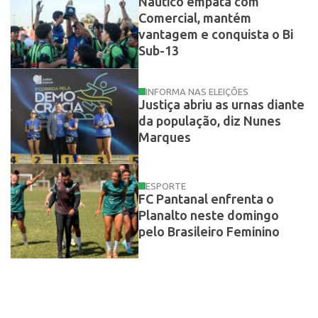
Náutico empata com
Comercial, mantém
vantagem e conquista o Bi
Sub-13
INFORMA NAS ELEIÇÕES
Justiça abriu as urnas diante
da população, diz Nunes
Marques
ESPORTE
FC Pantanal enfrenta o
Planalto neste domingo
pelo Brasileiro Feminino