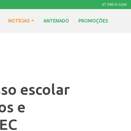
67 99816-3266
NOTÍCIAS
ANTENADO
PROMOÇÕES
so escolar
os e
MEC