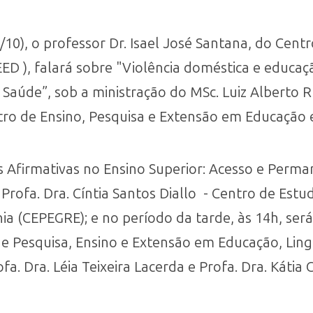
/10), o professor Dr. Isael José Santana, do Cent
 ), falará sobre "Violência doméstica e educação
aúde”, sob a ministração do MSc. Luiz Alberto Rui
tro de Ensino, Pesquisa e Extensão em Educação 
es Afirmativas no Ensino Superior: Acesso e Perma
 Profa. Dra. Cíntia Santos Diallo - Centro de Est
ia (CEPEGRE); e no período da tarde, às 14h, ser
de Pesquisa, Ensino e Extensão em Educação, Li
a. Dra. Léia Teixeira Lacerda e Profa. Dra. Kátia 