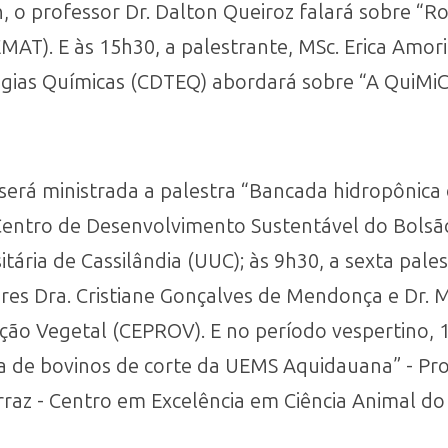
h, o professor Dr. Dalton Queiroz falará sobre “R
AT). E às 15h30, a palestrante, MSc. Erica Amori
ias Químicas (CDTEQ) abordará sobre “A QuiMiCat
, será ministrada a palestra “Bancada hidropônica 
- Centro de Desenvolvimento Sustentável do Bols
ária de Cassilândia (UUC); às 9h30, a sexta pales
es Dra. Cristiane Gonçalves de Mendonça e Dr. 
ão Vegetal (CEPROV). E no período vespertino, 
a de bovinos de corte da UEMS Aquidauana” - Prof
Ferraz - Centro em Excelência em Ciência Animal d