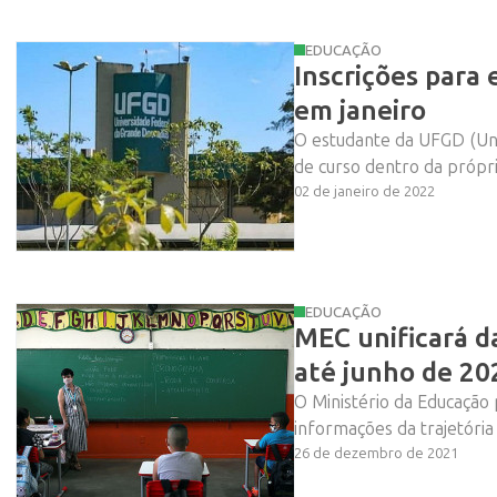
EDUCAÇÃO
Inscrições para
em janeiro
O estudante da UFGD (Uni
Vem ai!
de curso dentro da própria
02 de janeiro de 2022
EDUCAÇÃO
MEC unificará d
até junho de 20
O Ministério da Educação
informações da trajetória
26 de dezembro de 2021