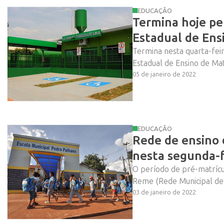
EDUCAÇÃO
Termina hoje pe
Estadual de Ens
Termina nesta quarta-feir
Estadual de Ensino de Mat
05 de janeiro de 2022
EDUCAÇÃO
Rede de ensino 
nesta segunda-f
O período de pré-matrícu
Reme (Rede Municipal de E
03 de janeiro de 2022