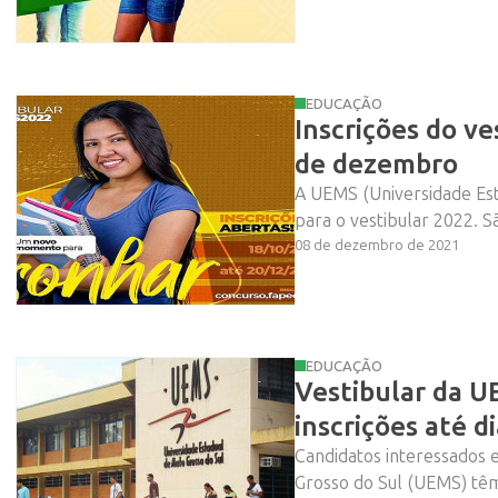
EDUCAÇÃO
Inscrições do v
de dezembro
A UEMS (Universidade Est
para o vestibular 2022. S
08 de dezembro de 2021
EDUCAÇÃO
Vestibular da U
inscrições até d
Candidatos interessados 
Grosso do Sul (UEMS) têm