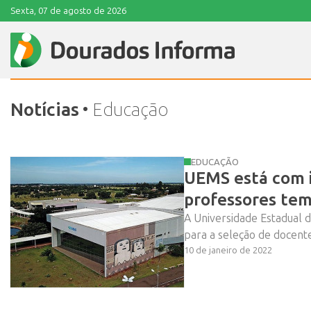
Sexta, 07 de agosto de 2026
Notícias
• Educação
EDUCAÇÃO
UEMS está com i
professores tem
A Universidade Estadual 
para a seleção de docentes
10 de janeiro de 2022