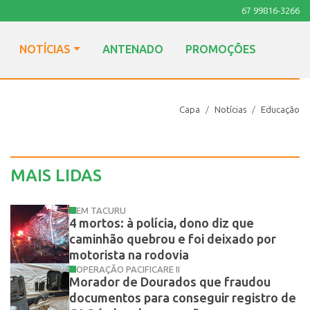
67 99816-3266
NOTÍCIAS
ANTENADO
PROMOÇÕES
Capa
Notícias
Educação
MAIS LIDAS
EM TACURU
4 mortos: à polícia, dono diz que
caminhão quebrou e foi deixado por
motorista na rodovia
OPERAÇÃO PACIFICARE II
Morador de Dourados que fraudou
documentos para conseguir registro de