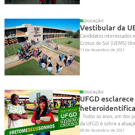
EDUCAÇÃO
Vestibular da U
Candidatos interessados 
Grosso do Sul (UEMS) têm
13 de dezembro de 2021
EDUCAÇÃO
UFGD esclarece
heteroidentific
Todos os anos, um dos po
da UFGD é sobre a atuação
08 de dezembro de 2021