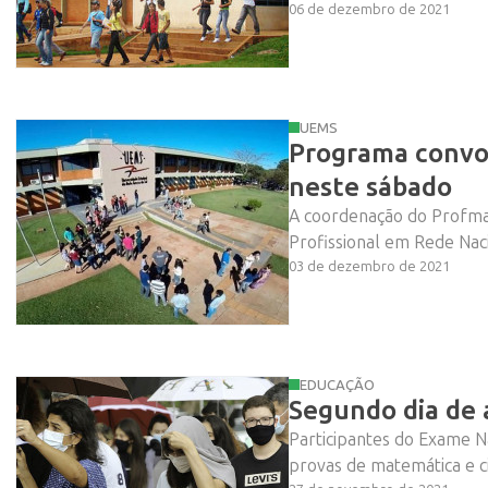
06 de dezembro de 2021
UEMS
Programa convo
neste sábado
A coordenação do Profma
Profissional em Rede Nac
03 de dezembro de 2021
EDUCAÇÃO
Segundo dia de
Participantes do Exame N
provas de matemática e ci