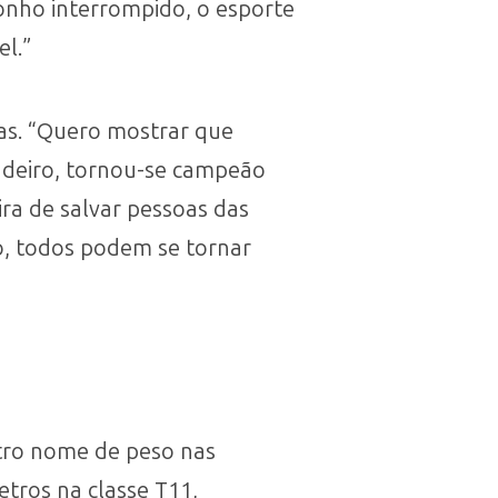
onho interrompido, o esporte
l.”
as. “Quero mostrar que
iadeiro, tornou-se campeão
ra de salvar pessoas das
to, todos podem se tornar
utro nome de peso nas
etros na classe T11,