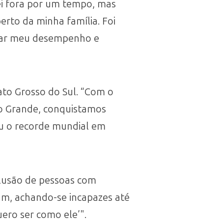
ei fora por um tempo, mas
erto da minha família. Foi
horar meu desempenho e
ato Grosso do Sul. “Com o
po Grande, conquistamos
ou o recorde mundial em
clusão de pessoas com
avam, achando-se incapazes até
uero ser como ele’".