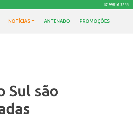
67 99816-3266
NOTÍCIAS
ANTENADO
PROMOÇÕES
o Sul são
íadas