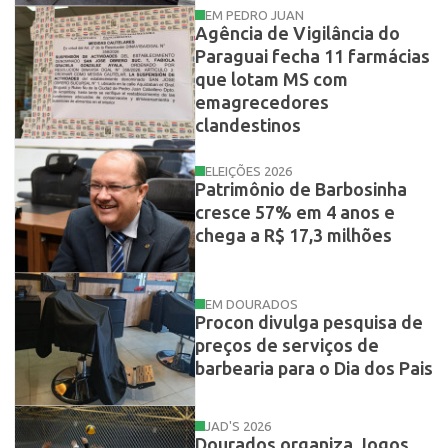
EM PEDRO JUAN
Agência de Vigilância do
Paraguai fecha 11 farmácias
que lotam MS com
emagrecedores
clandestinos
ELEIÇÕES 2026
Patrimônio de Barbosinha
cresce 57% em 4 anos e
chega a R$ 17,3 milhões
EM DOURADOS
Procon divulga pesquisa de
preços de serviços de
barbearia para o Dia dos Pais
JAD'S 2026
Dourados organiza Jogos