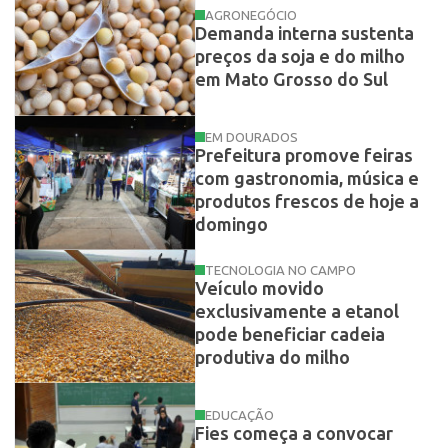
AGRONEGÓCIO
Demanda interna sustenta
preços da soja e do milho
em Mato Grosso do Sul
EM DOURADOS
Prefeitura promove feiras
com gastronomia, música e
produtos frescos de hoje a
domingo
TECNOLOGIA NO CAMPO
Veículo movido
exclusivamente a etanol
pode beneficiar cadeia
produtiva do milho
EDUCAÇÃO
Fies começa a convocar