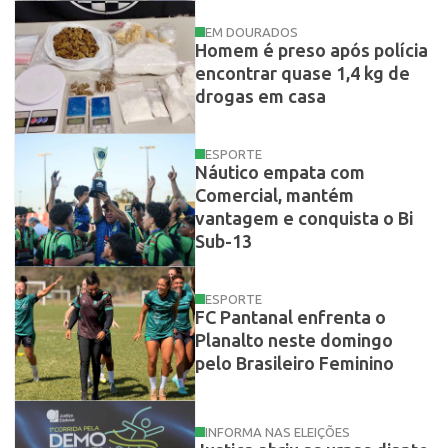
EM DOURADOS
Homem é preso após polícia
encontrar quase 1,4 kg de
drogas em casa
ESPORTE
Náutico empata com
Comercial, mantém
vantagem e conquista o Bi
Sub-13
ESPORTE
FC Pantanal enfrenta o
Planalto neste domingo
pelo Brasileiro Feminino
INFORMA NAS ELEIÇÕES