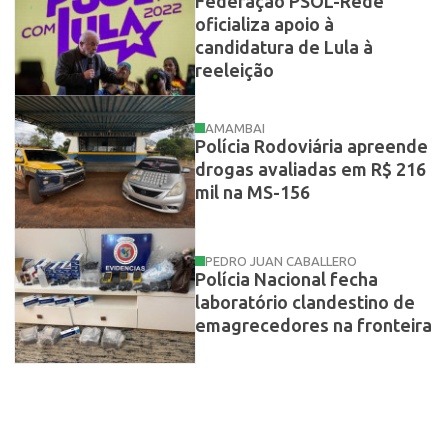
Federação PSOL-Rede
oficializa apoio à
candidatura de Lula à
reeleição
AMAMBAI
Polícia Rodoviária apreende
drogas avaliadas em R$ 216
mil na MS-156
PEDRO JUAN CABALLERO
Polícia Nacional fecha
laboratório clandestino de
emagrecedores na fronteira