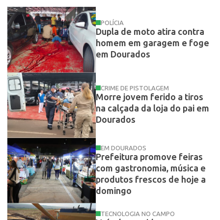
POLÍCIA
Dupla de moto atira contra
homem em garagem e foge
em Dourados
CRIME DE PISTOLAGEM
Morre jovem ferido a tiros
na calçada da loja do pai em
Dourados
EM DOURADOS
Prefeitura promove feiras
com gastronomia, música e
produtos frescos de hoje a
domingo
TECNOLOGIA NO CAMPO