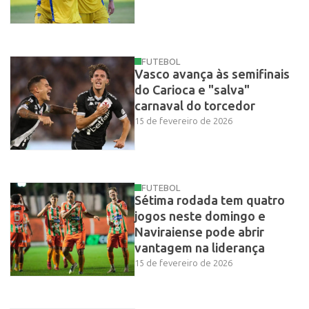
FUTEBOL
Vasco avança às semifinais
do Carioca e "salva"
carnaval do torcedor
15 de fevereiro de 2026
FUTEBOL
Sétima rodada tem quatro
jogos neste domingo e
Naviraiense pode abrir
vantagem na liderança
15 de fevereiro de 2026