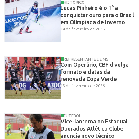
HISTÓRICO
Lucas Pinheiro é o 1° a
conquistar ouro para o Brasil
em Olimpíada de Inverno
14 de fevereiro de 2026
REPRESENTANTE DE MS
Com Operário, CBF divulga
formato e datas da
renovada Copa Verde
13 de fevereiro de 2026
FUTEBOL
Vice-lanterna no Estadual,
Dourados Atlético Clube
anuncia novo técnico