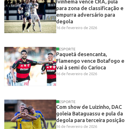
Ivinhema vence CRA, pula
para zona de classificação e
empurra adversário para
degola
16 de fevereiro de 2026
ESPORTE
Paquetá desencanta,
Flamengo vence Botafogo e
vai à semi do Carioca
16 de fevereiro de 2026
ESPORTE
Com show de Luizinho, DAC
goleia Bataguassu e pula da
degola para terceira posição
16 de fevereiro de 2026