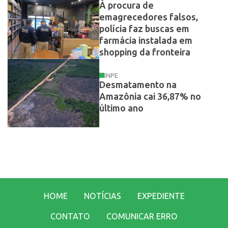
À procura de
emagrecedores falsos,
polícia faz buscas em
farmácia instalada em
shopping da fronteira
INPE
Desmatamento na
Amazônia cai 36,87% no
último ano
HOME
NOTÍCIAS
EXPEDIENTE
CONTATO
COMUNICAR ERRO