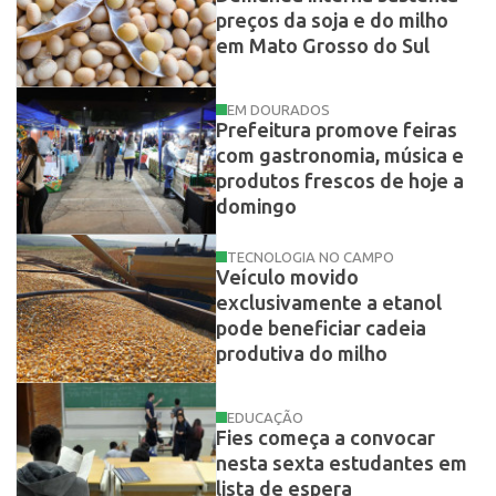
preços da soja e do milho
em Mato Grosso do Sul
EM DOURADOS
Prefeitura promove feiras
com gastronomia, música e
produtos frescos de hoje a
domingo
TECNOLOGIA NO CAMPO
Veículo movido
exclusivamente a etanol
pode beneficiar cadeia
produtiva do milho
EDUCAÇÃO
Fies começa a convocar
nesta sexta estudantes em
lista de espera