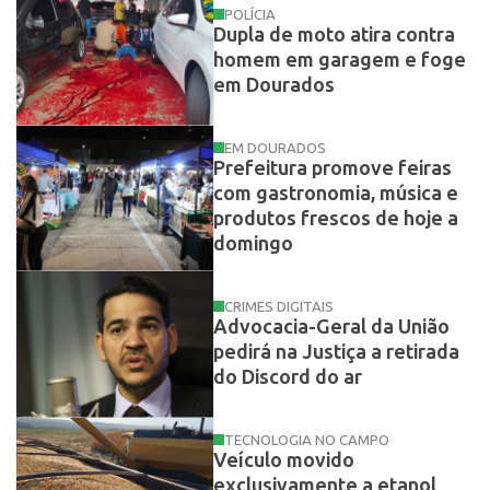
POLÍCIA
Dupla de moto atira contra
homem em garagem e foge
em Dourados
EM DOURADOS
Prefeitura promove feiras
com gastronomia, música e
produtos frescos de hoje a
domingo
CRIMES DIGITAIS
Advocacia-Geral da União
pedirá na Justiça a retirada
do Discord do ar
TECNOLOGIA NO CAMPO
Veículo movido
exclusivamente a etanol