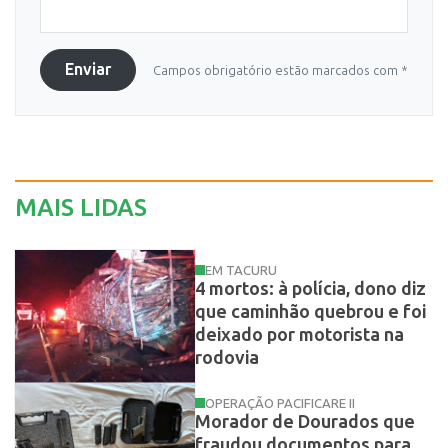
Enviar
Campos obrigatório estão marcados com *
MAIS LIDAS
EM TACURU
4 mortos: à polícia, dono diz
que caminhão quebrou e foi
deixado por motorista na
rodovia
OPERAÇÃO PACIFICARE II
Morador de Dourados que
fraudou documentos para