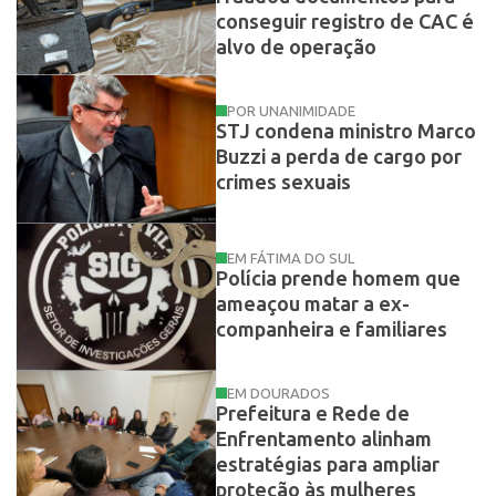
conseguir registro de CAC é
alvo de operação
POR UNANIMIDADE
STJ condena ministro Marco
Buzzi a perda de cargo por
crimes sexuais
EM FÁTIMA DO SUL
Polícia prende homem que
ameaçou matar a ex-
companheira e familiares
EM DOURADOS
Prefeitura e Rede de
Enfrentamento alinham
estratégias para ampliar
proteção às mulheres