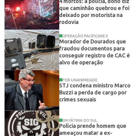
4 mortos: à polícia, dono diz
que caminhão quebrou e foi
deixado por motorista na
rodovia
OPERAÇÃO PACIFICARE II
Morador de Dourados que
fraudou documentos para
conseguir registro de CAC é
alvo de operação
POR UNANIMIDADE
STJ condena ministro Marco
Buzzi a perda de cargo por
crimes sexuais
EM FÁTIMA DO SUL
Polícia prende homem que
ameaçou matar a ex-