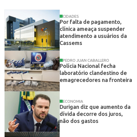
CIDADES
Por falta de pagamento,
clínica ameaça suspender
atendimento a usuários da
Cassems
PEDRO JUAN CABALLERO
Polícia Nacional fecha
laboratório clandestino de
emagrecedores na fronteira
ECONOMIA
Durigan diz que aumento da
dívida decorre dos juros,
não dos gastos