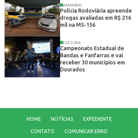
AMAMBAI
Polícia Rodoviária apreende
drogas avaliadas em R$ 216
mil na MS-156
CULTURA
Campeonato Estadual de
Bandas e Fanfarras e vai
receber 30 municípios em
Dourados
HOME
NOTÍCIAS
EXPEDIENTE
CONTATO
COMUNICAR ERRO