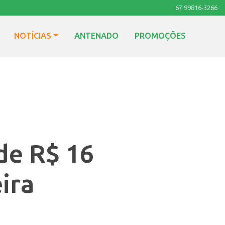
67 99816-3266
NOTÍCIAS
ANTENADO
PROMOÇÕES
de R$ 16
ira