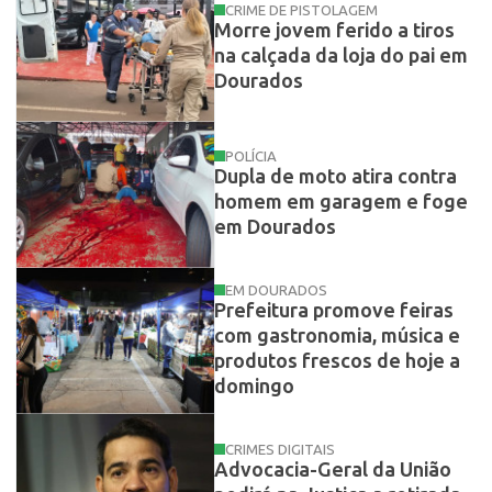
CRIME DE PISTOLAGEM
Morre jovem ferido a tiros
na calçada da loja do pai em
Dourados
POLÍCIA
Dupla de moto atira contra
homem em garagem e foge
em Dourados
EM DOURADOS
Prefeitura promove feiras
com gastronomia, música e
produtos frescos de hoje a
domingo
CRIMES DIGITAIS
Advocacia-Geral da União