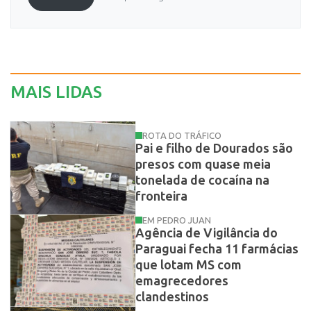
MAIS LIDAS
ROTA DO TRÁFICO
Pai e filho de Dourados são
presos com quase meia
tonelada de cocaína na
fronteira
EM PEDRO JUAN
Agência de Vigilância do
Paraguai fecha 11 farmácias
que lotam MS com
emagrecedores
clandestinos