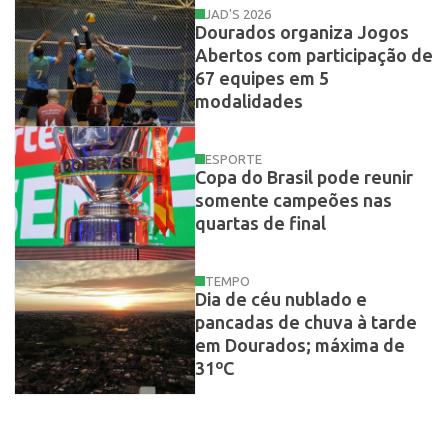
JAD'S 2026
Dourados organiza Jogos
Abertos com participação de
67 equipes em 5
modalidades
ESPORTE
Copa do Brasil pode reunir
somente campeões nas
quartas de final
TEMPO
Dia de céu nublado e
pancadas de chuva à tarde
em Dourados; máxima de
31ºC