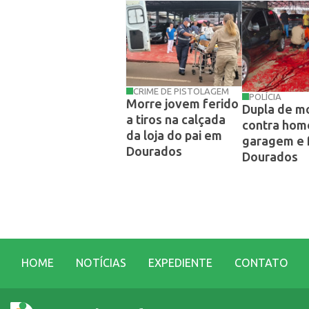
CRIME DE PISTOLAGEM
POLÍCIA
Morre jovem ferido
Dupla de mo
a tiros na calçada
contra ho
da loja do pai em
garagem e
Dourados
Dourados
HOME
NOTÍCIAS
EXPEDIENTE
CONTATO