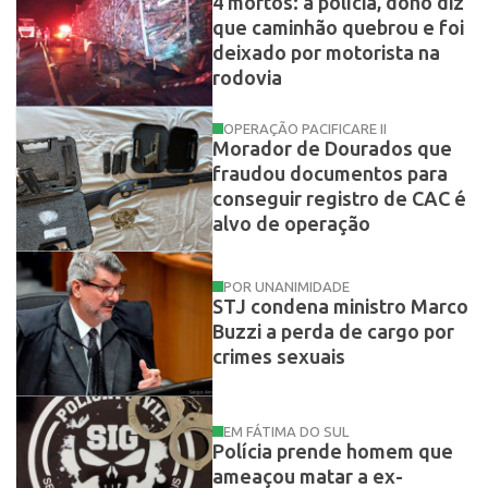
4 mortos: à polícia, dono diz
que caminhão quebrou e foi
deixado por motorista na
rodovia
OPERAÇÃO PACIFICARE II
Morador de Dourados que
fraudou documentos para
conseguir registro de CAC é
alvo de operação
POR UNANIMIDADE
STJ condena ministro Marco
Buzzi a perda de cargo por
crimes sexuais
EM FÁTIMA DO SUL
Polícia prende homem que
ameaçou matar a ex-