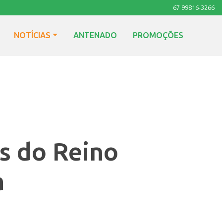
67 99816-3266
NOTÍCIAS
ANTENADO
PROMOÇÕES
os do Reino
a