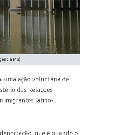
gência MS)
oi uma ação voluntária de
stério das Relações
 imigrantes latino-
e deportação, que é quando o