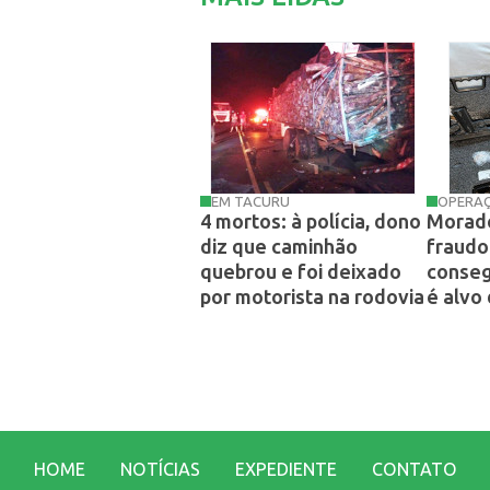
EM TACURU
OPERAÇÃ
4 mortos: à polícia, dono
Morado
diz que caminhão
fraudo
quebrou e foi deixado
conseg
por motorista na rodovia
é alvo
HOME
NOTÍCIAS
EXPEDIENTE
CONTATO