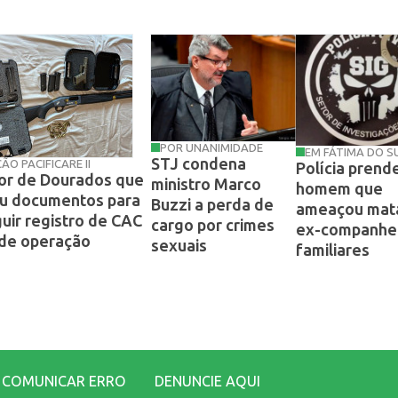
POR UNANIMIDADE
EM FÁTIMA DO S
STJ condena
O PACIFICARE II
Polícia prend
r de Dourados que
ministro Marco
homem que
u documentos para
Buzzi a perda de
ameaçou mata
uir registro de CAC
cargo por crimes
ex-companhei
 de operação
sexuais
familiares
COMUNICAR ERRO
DENUNCIE AQUI