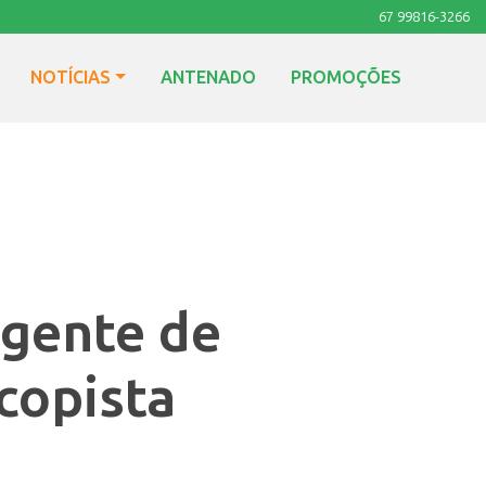
67 99816-3266
NOTÍCIAS
ANTENADO
PROMOÇÕES
agente de
scopista