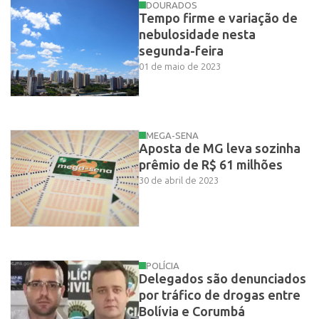
DOURADOS
Tempo firme e variação de
nebulosidade nesta
segunda-feira
01 de maio de 2023
MEGA-SENA
Aposta de MG leva sozinha
prêmio de R$ 61 milhões
30 de abril de 2023
POLÍCIA
Delegados são denunciados
por tráfico de drogas entre
Bolívia e Corumbá