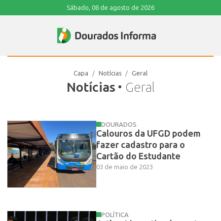
Sábado, 08 de agosto de 2026
Capa
Notícias
Geral
Notícias
• Geral
DOURADOS
Calouros da UFGD podem
fazer cadastro para o
Cartão do Estudante
03 de maio de 2023
POLÍTICA