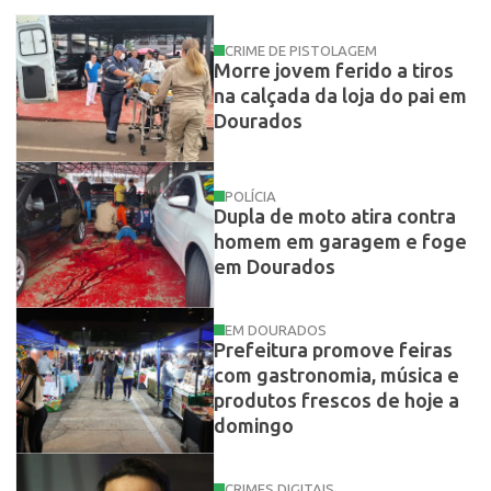
CRIME DE PISTOLAGEM
Morre jovem ferido a tiros
na calçada da loja do pai em
Dourados
POLÍCIA
Dupla de moto atira contra
homem em garagem e foge
em Dourados
EM DOURADOS
Prefeitura promove feiras
com gastronomia, música e
produtos frescos de hoje a
domingo
CRIMES DIGITAIS