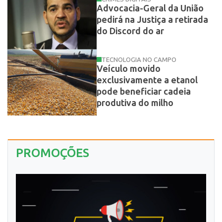
Advocacia-Geral da União
pedirá na Justiça a retirada
do Discord do ar
TECNOLOGIA NO CAMPO
Veículo movido
exclusivamente a etanol
pode beneficiar cadeia
produtiva do milho
PROMOÇÕES