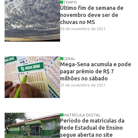
TEMPO
Último fim de semana de
novembro deve ser de
chuvas no MS
26 de novembro de 2021
GERAL
Mega-Sena acumula e pode
pagar prêmio de R$ 7
milhões no sábado
25 de novembro de 2021
MATRÍCULA DIGITAL
Período de matrículas da
Rede Estadual de Ensino
segue aberta no site