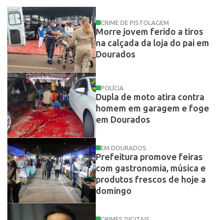
CRIME DE PISTOLAGEM
Morre jovem ferido a tiros
na calçada da loja do pai em
Dourados
POLÍCIA
Dupla de moto atira contra
homem em garagem e foge
em Dourados
EM DOURADOS
Prefeitura promove feiras
com gastronomia, música e
produtos frescos de hoje a
domingo
CRIMES DIGITAIS