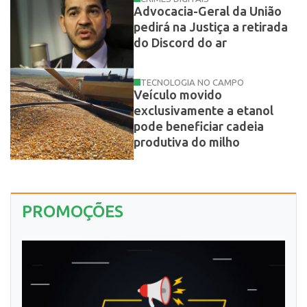
Advocacia-Geral da União
pedirá na Justiça a retirada
do Discord do ar
TECNOLOGIA NO CAMPO
Veículo movido
exclusivamente a etanol
pode beneficiar cadeia
produtiva do milho
PROMOÇÕES