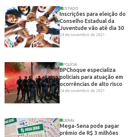
ESTADO
Inscrições para eleição do
Conselho Estadual da
Juventude vão até dia 30
24 de novembro de 2021
POLÍCIA
BPChoque especializa
policiais para atuação em
ocorrências de alto risco
24 de novembro de 2021
GERAL
Mega-Sena pode pagar
prêmio de R$ 3 milhões