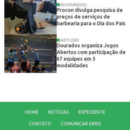
EM DOURADOS
Procon divulga pesquisa de
preços de serviços de
barbearia para o Dia dos Pais
JAD'S 2026
Dourados organiza Jogos
Abertos com participação de
67 equipes em 5
modalidades
HOME
NOTÍCIAS
EXPEDIENTE
CONTATO
COMUNICAR ERRO