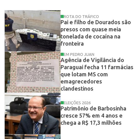
ROTA DO TRÁFICO
Pai e filho de Dourados são
presos com quase meia
tonelada de cocaína na
fronteira
EM PEDRO JUAN
Agência de Vigilância do
Paraguai fecha 11 farmácias
que lotam MS com
emagrecedores
clandestinos
ELEIÇÕES 2026
Patrimônio de Barbosinha
cresce 57% em 4 anos e
chega a R$ 17,3 milhões